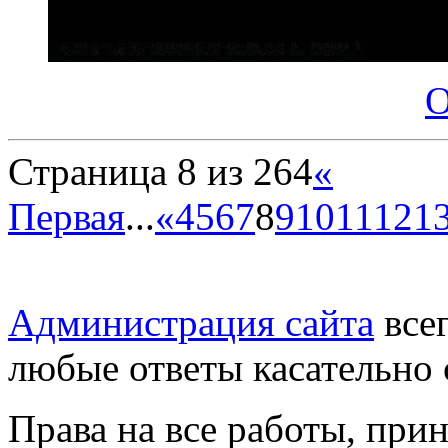
О
Страница 8 из 264
«
Первая
...
«
4
5
6
7
8
9
10
11
12
1
Администрация сайта
всег
любые ответы касательно 
Права на все работы, при