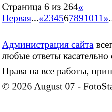
Страница 6 из 264
«
Первая
...
«
2
3
4
5
6
7
8
9
10
11
»
.
Администрация сайта
всег
любые ответы касательно 
Права на все работы, при
© 2026 August 07 - FotoSta