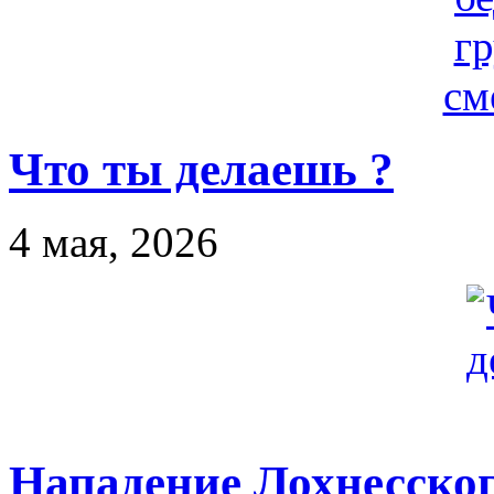
Что ты делаешь ?
4 мая, 2026
Нападение Лохнесско