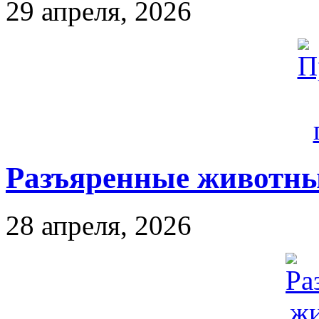
29 апреля, 2026
Разъяренные животн
28 апреля, 2026