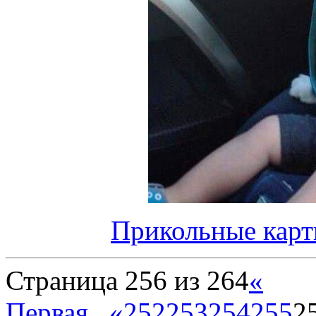
Прикольные карт
Страница 256 из 264
«
Первая
...
«
252
253
254
255
2