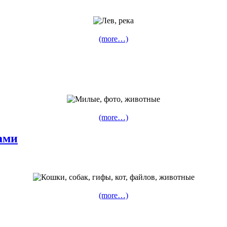
(more…)
(more…)
ами
(more…)