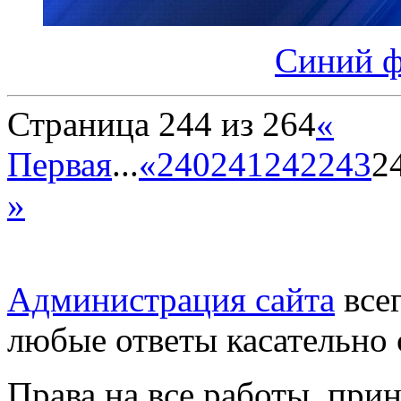
Синий ф
Страница 244 из 264
«
Первая
...
«
240
241
242
243
2
»
Администрация сайта
всег
любые ответы касательно 
Права на все работы, при