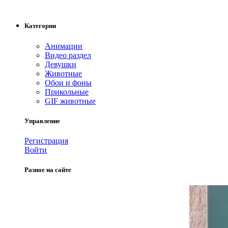
Категории
Анимации
Видео раздел
Девушки
Животные
Обои и фоны
Прикольные
GIF животные
Управление
Регистрация
Войти
Разное на сайте