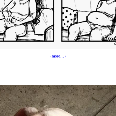
(more…)