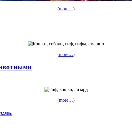
(more…)
(more…)
животными
(more…)
тель