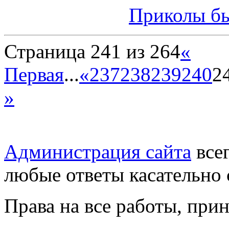
Приколы бы
Страница 241 из 264
«
Первая
...
«
237
238
239
240
2
»
Администрация сайта
всег
любые ответы касательно 
Права на все работы, при