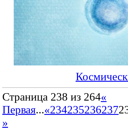
Космическ
Страница 238 из 264
«
Первая
...
«
234
235
236
237
2
»