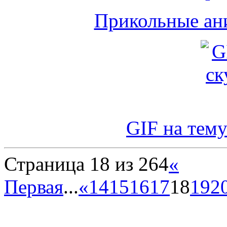
Прикольные ан
GIF на тему
Страница 18 из 264
«
Первая
...
«
14
15
16
17
18
19
2