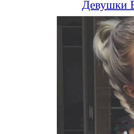
Девушки В