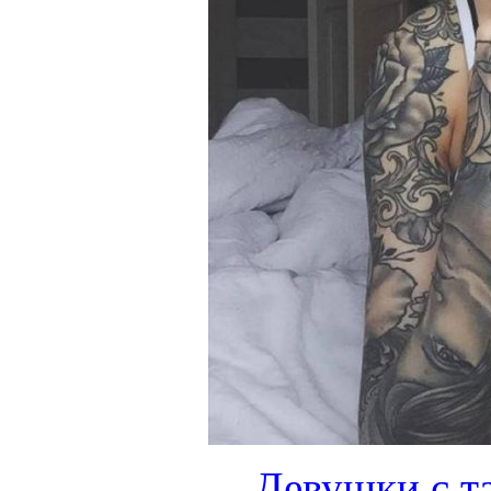
Девушки с т