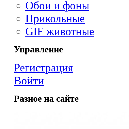
Обои и фоны
Прикольные
GIF животные
Управление
Регистрация
Войти
Разное на сайте