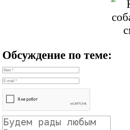
Обсуждение по теме: