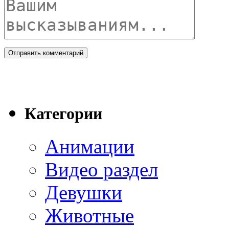
Категории
Анимации
Видео раздел
Девушки
Животные