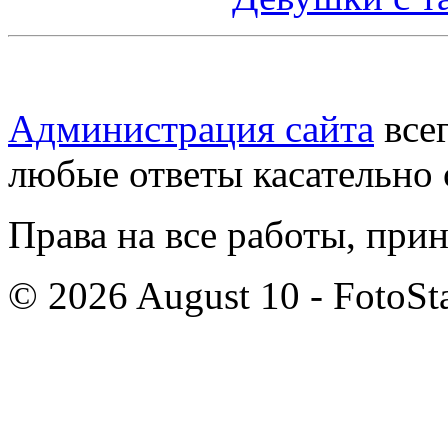
Администрация сайта
всег
любые ответы касательно 
Права на все работы, при
© 2026 August 10 - FotoSta