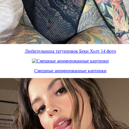
Любительница татуировок Беки Холт 14 фото
Смешные анимированные картинки