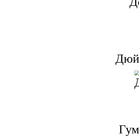
Д
Дюй
Гум