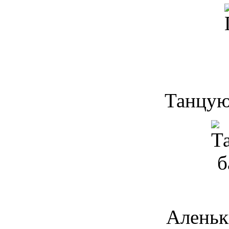
Танцую
Аленьк