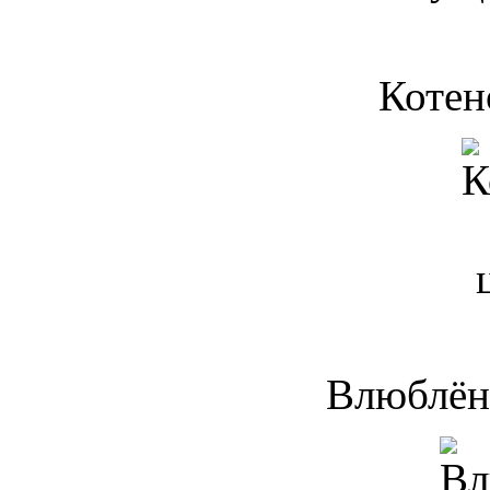
Котен
Влюблён