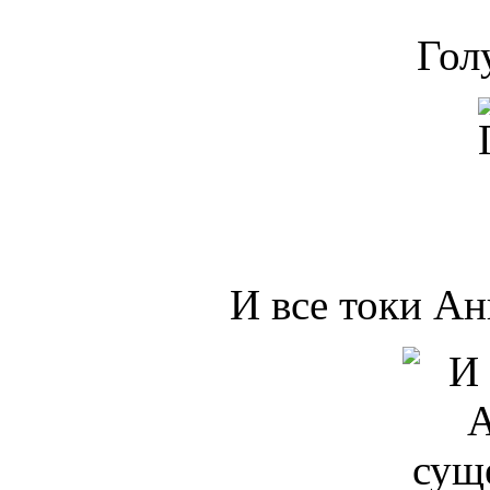
Гол
И все токи А