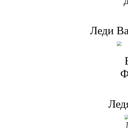
Леди Ва
Лед