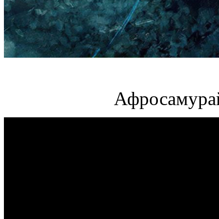
Афросамурай