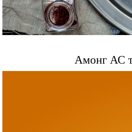
Амонг АС т