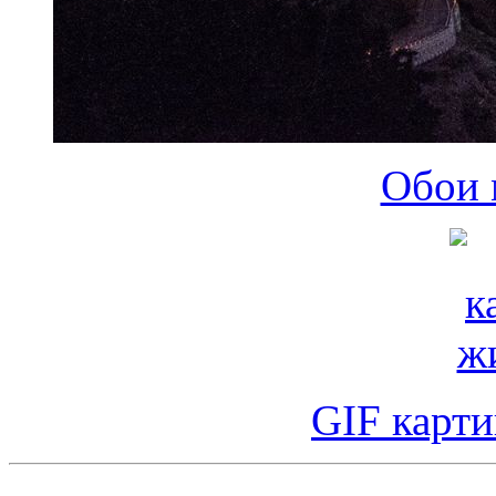
Обои 
GIF карт