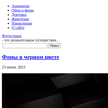
Анимации
Обои и фоны
Девушки
Животные
Прикольные
О сайте
Фотострана
- это увлекательное путешествие…
Фоны в черном цвете
23 июня, 2023