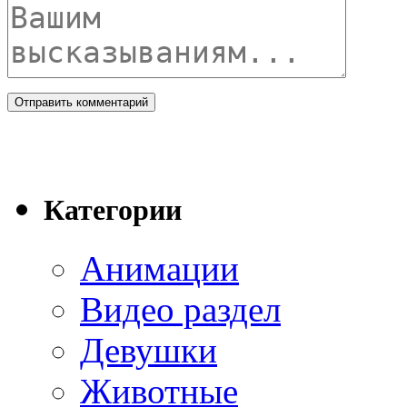
Категории
Анимации
Видео раздел
Девушки
Животные