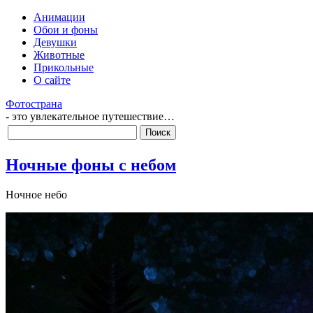
Анимации
Обои и фоны
Девушки
Животные
Прикольные
О сайте
Фотострана
- это увлекательное путешествие…
Ночные фоны с небом
Ночное небо