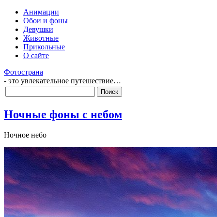
Анимации
Обои и фоны
Девушки
Животные
Прикольные
О сайте
Фотострана
- это увлекательное путешествие…
Ночные фоны с небом
Ночное небо