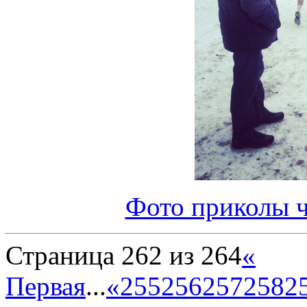
Фото приколы ч
Страница 262 из 264
«
Первая
...
«
255
256
257
258
2