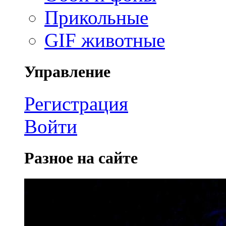
Прикольные
GIF животные
Управление
Регистрация
Войти
Разное на сайте