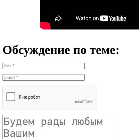
Обсуждение по теме: