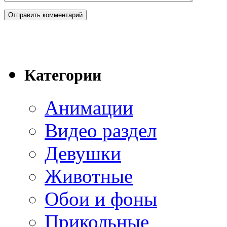
Категории
Анимации
Видео раздел
Девушки
Животные
Обои и фоны
Прикольные