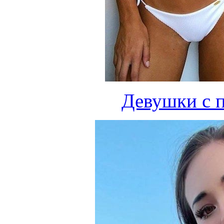
Девушки с 