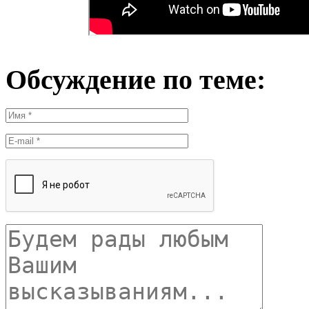
Обсуждение по теме: