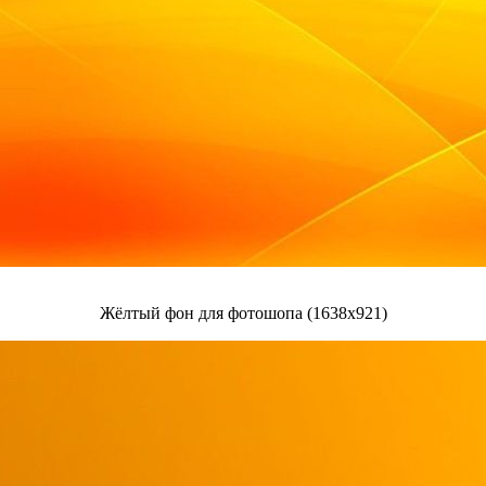
Жёлтый фон для фотошопа (1638x921)