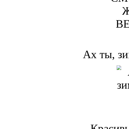
Ах ты, з
Красив