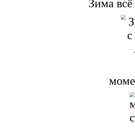
Зима всё 
моме