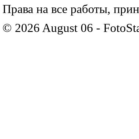
Права на все работы, при
© 2026 August 06 - FotoSta