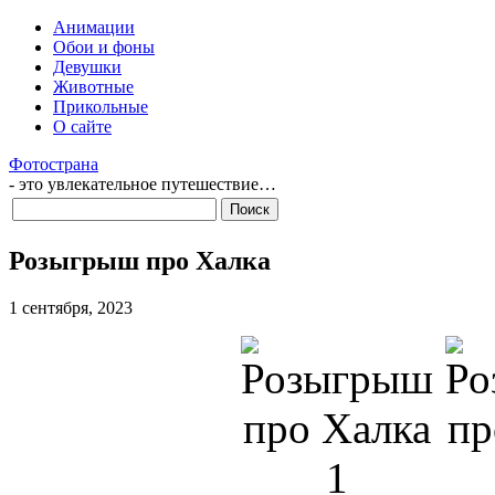
Анимации
Обои и фоны
Девушки
Животные
Прикольные
О сайте
Фотострана
- это увлекательное путешествие…
Розыгрыш про Халка
1 сентября, 2023