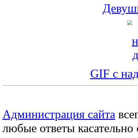
Девушк
GIF с на
Администрация сайта
всег
любые ответы касательно 