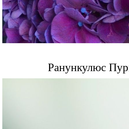
Ранункулюс Пурп