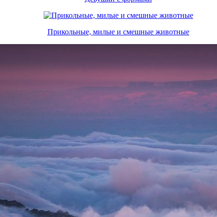
Прикольные, милые и смешные животные