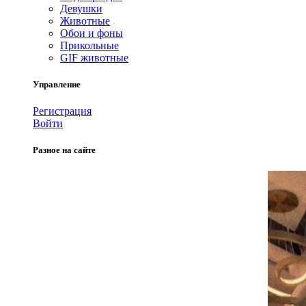
Девушки
Животные
Обои и фоны
Прикольные
GIF животные
Управление
Регистрация
Войти
Разное на сайте