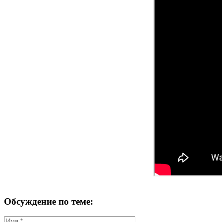
Обсуждение по теме: