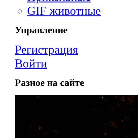
GIF животные
Управление
Регистрация
Войти
Разное на сайте