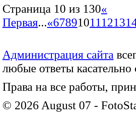
Страница 10 из 130
«
Первая
...
«
6
7
8
9
10
11
12
13
1
Администрация сайта
всег
любые ответы касательно 
Права на все работы, при
© 2026 August 07 - FotoSta