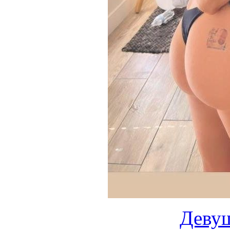
Девуш