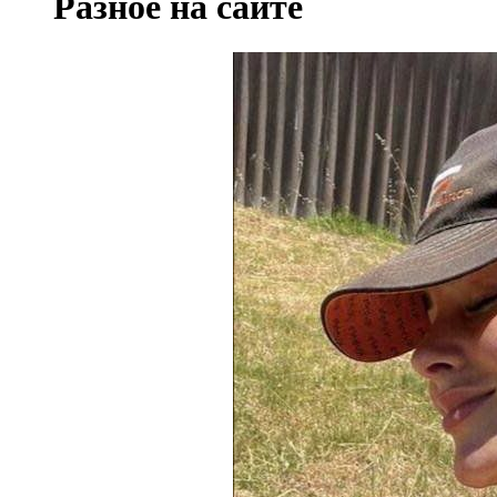
Разное на сайте