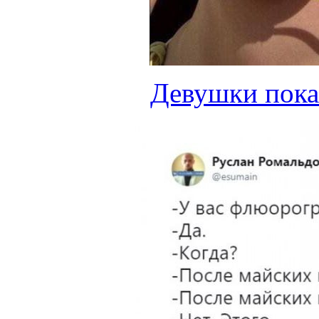
Девушки пока