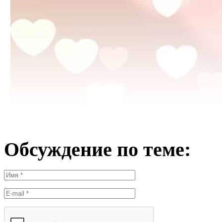
Обсуждение по теме: