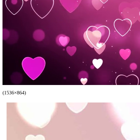
(1536×864)