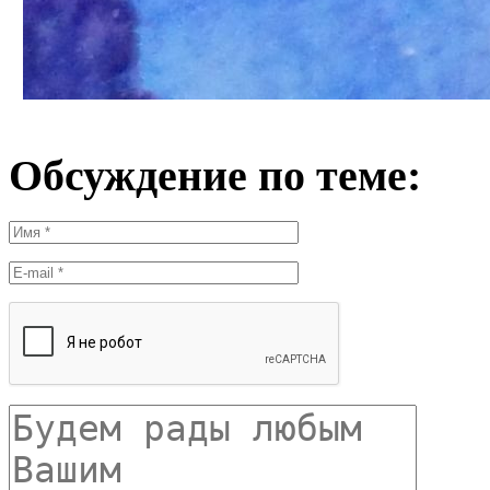
Обсуждение по теме: