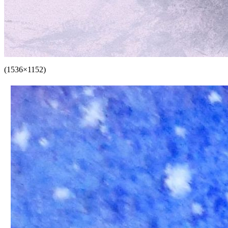
(1536×1152)