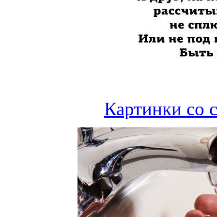
Картинки со