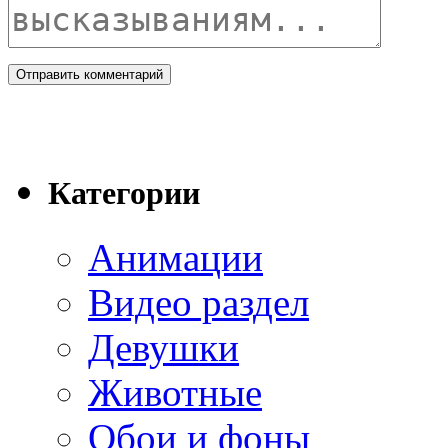
Категории
Анимации
Видео раздел
Девушки
Животные
Обои и фоны