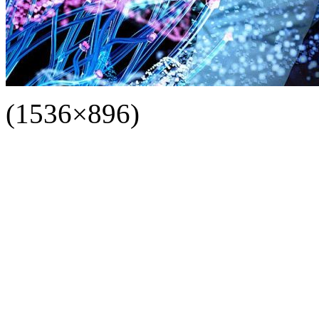
(1536×896)