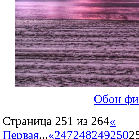
Обои фи
Страница 251 из 264
«
Первая
...
«
247
248
249
250
2