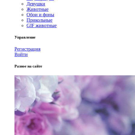
Девушки
Животные
Обои и фоны
Прикольные
GIF животные
Управление
Регистрация
Войти
Разное на сайте