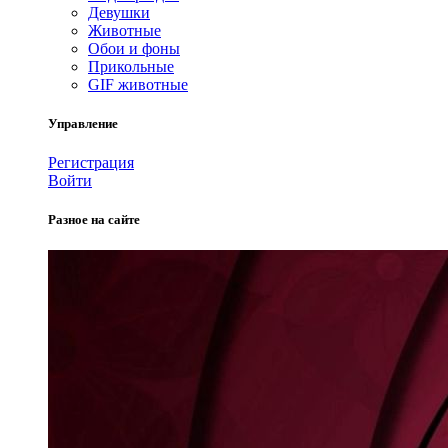
Девушки
Животные
Обои и фоны
Прикольные
GIF животные
Управление
Регистрация
Войти
Разное на сайте