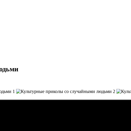
юдьми