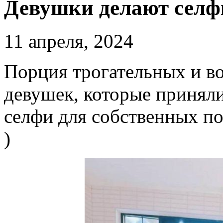
Девушки делают селф
11 апреля, 2024
Порция трогательных и в
девушек, которые принял
селфи для собственных по
)