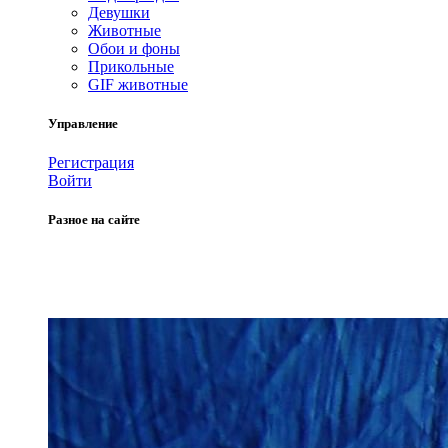
Девушки
Животные
Обои и фоны
Прикольные
GIF животные
Управление
Регистрация
Войти
Разное на сайте