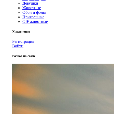
Девушки
Животные
Обои и фоны
Прикольные
GIF животные
Управление
Регистрация
Войти
Разное на сайте