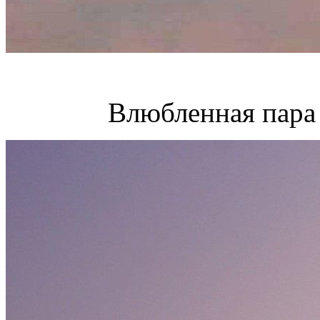
Влюбленная пара 