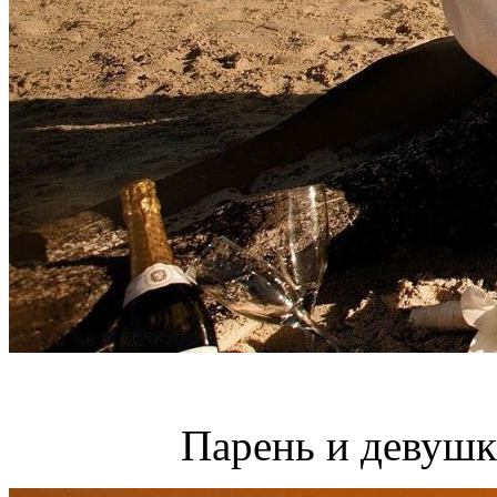
Парень и девушка