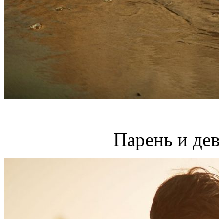
Парень и де