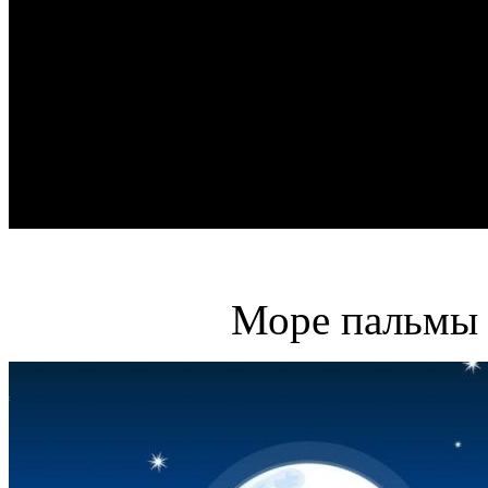
Море пальмы 