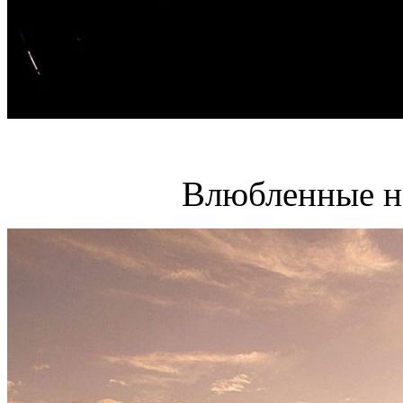
Влюбленные на