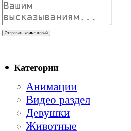
Категории
Анимации
Видео раздел
Девушки
Животные