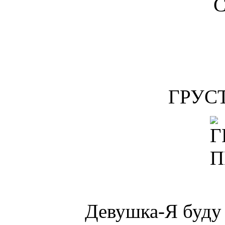
С
ГРУС
Девушка-Я буду ж