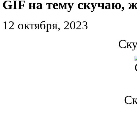
GIF на тему скучаю, ж
12 октября, 2023
Ск
С