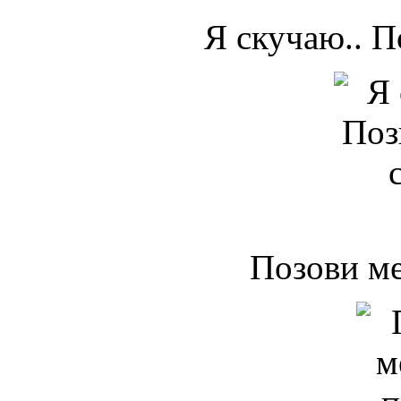
Я скучаю.. П
Позови м