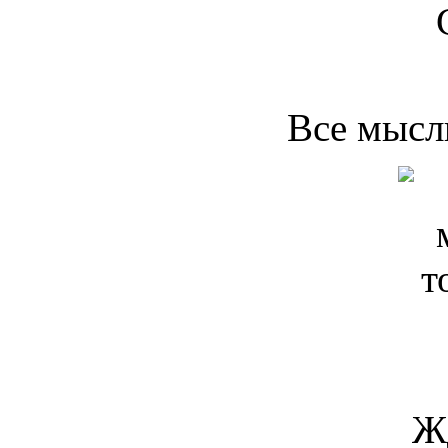
Все мысли
Ж