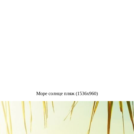
Море солнце пляж (1536x960)