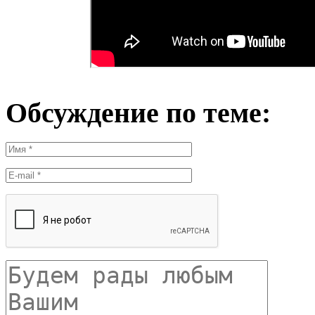
Обсуждение по теме: