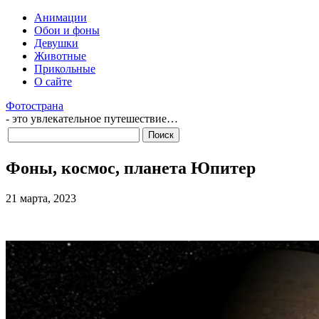
Анимации
Обои и фоны
Девушки
Животные
Прикольные
О сайте
Фотострана
- это увлекательное путешествие…
Фоны, космос, планета Юпитер
21 марта, 2023