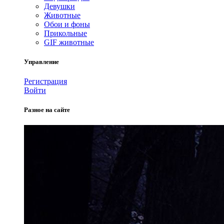
Девушки
Животные
Обои и фоны
Прикольные
GIF животные
Управление
Регистрация
Войти
Разное на сайте