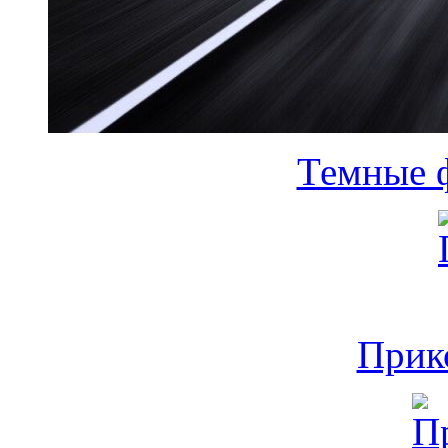
Темные 
Прик