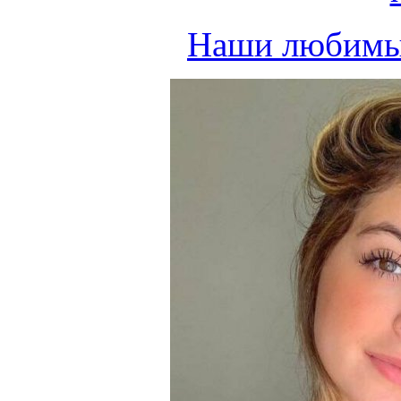
Наши любимы