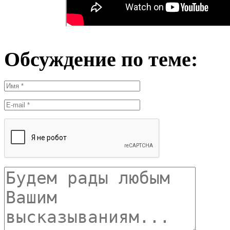
Обсуждение по теме: