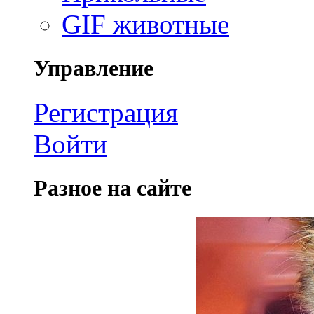
GIF животные
Управление
Регистрация
Войти
Разное на сайте