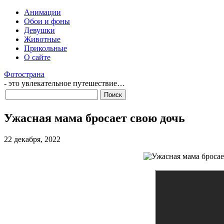
Анимации
Обои и фоны
Девушки
Животные
Прикольные
О сайте
Фотострана
- это увлекательное путешествие…
Ужасная мама бросает свою дочь
22 декабря, 2022