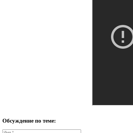
Обсуждение по теме: