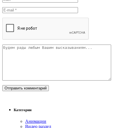
Категории
Анимации
Видео раздел